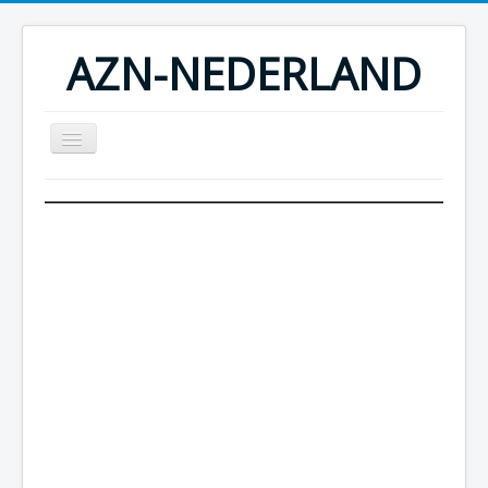
AZN-NEDERLAND
Home
DUO CS Concept
Mais producten
Fotoalbum
Contactgegevens