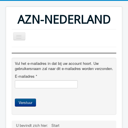
AZN-NEDERLAND
Home
DUO CS Concept
Vul het e-mailadres in dat bij uw account hoort. Uw
gebruikersnaam zal naar dit e-mailadres worden verzonden.
Mais producten
E-mailadres
*
Fotoalbum
Contactgegevens
Verstuur
U bevindt zich hier:
Start